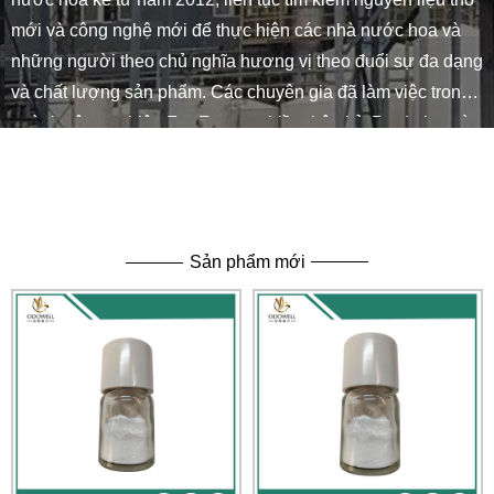
mới và công nghệ mới để thực hiện các nhà nước hoa và
những người theo chủ nghĩa hương vị theo đuổi sự đa dạng
và chất lượng sản phẩm. Các chuyên gia đã làm việc trong
ngành công nghiệp F & F trong nhiều thập kỷ. Prodution và
chứng chỉ Sản xuất được thiết lập vào đầu những năm 90,
sau đó chuyển đến khu công nghiệp ở tỉnh Bắc Jiangsu
trong giai đoạn 2009-2010. Giấy phép sản xuất thực phẩm,
Halal, Chứng chỉ Do Thái Kosher và Mã FCC.
Sản phẩm mới