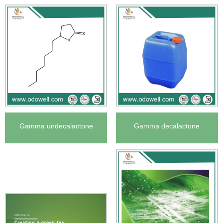
của Hoa Kỳ
Gamma undecalactone
Gamma decalactone