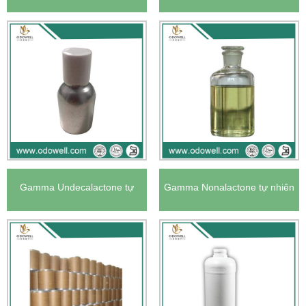
Gamma Undecalactone tự
Gamma Nonalactone tự nhiên
nhiên của EU
của EU