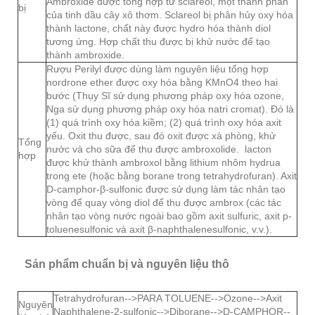
Ambroxide được tổng hợp từ sclareol, một thành phần
bị
của tinh dầu cây xô thơm. Sclareol bị phân hủy oxy hóa
thành lactone, chất này được hydro hóa thành diol
tương ứng. Hợp chất thu được bị khử nước để tạo
thành ambroxide.
Rượu Perilyl được dùng làm nguyên liệu tổng hợp
nordrone ether được oxy hóa bằng KMnO4 theo hai
bước (Thụy Sĩ sử dụng phương pháp oxy hóa ozone,
Nga sử dụng phương pháp oxy hóa natri cromat). Đó là
(1) quá trình oxy hóa kiềm; (2) quá trình oxy hóa axit
yếu. Oxit thu được, sau đó oxit được xà phòng, khử
Tổng
nước và cho sữa để thu được ambroxolide. lacton
hợp
được khử thành ambroxol bằng lithium nhôm hydrua
trong ete (hoặc bằng borane trong tetrahydrofuran). Axit
D-camphor-β-sulfonic được sử dụng làm tác nhân tạo
vòng để quay vòng diol để thu được ambrox (các tác
nhân tạo vòng nước ngoài bao gồm axit sulfuric, axit p-
toluenesulfonic và axit β-naphthalenesulfonic, v.v.).
Sản phẩm chuẩn bị và nguyên liệu thô
Tetrahydrofuran-->PARA TOLUENE-->Ozone-->Axit
Nguyên
Naphthalene-2-sulfonic-->Diborane-->D-CAMPHOR--