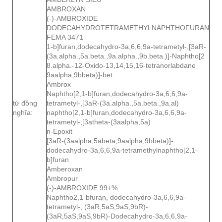
AMBROXAN
(-)-AMBROXIDE
DODECAHYDROTETRAMETHYLNAPHTHOFURAN
FEMA 3471
1-b]furan,dodecahydro-3a,6,6,9a-tetrametyl-,[3aR-
(3a.alpha.,5a.beta.,9a.alpha.,9b.beta.)]-Naphtho[2
8.alpha.-12-Oxido-13,14,15,16-tetranorlabdane
9aalpha,9bbeta)]-bet
Ambrox
Naphtho[2,1-b]furan,dodecahydro-3a,6,6,9a-
từ đồng
tetrametyl-,[3aR-(3a.alpha.,5a.beta.,9a.al)
nghĩa:
naphtho[2,1-b]furan,dodecahydro-3a,6,6,9a-
tetrametyl-,[3atheta-(3aalpha,5a)
n-Epoxit
[3aR-(3aalpha,5abeta,9aalpha,9bbeta)]-
dodecahydro-3a,6,6,9a-tetramethylnaphtho[2,1-
b]furan
Amberoxan
Ambropur
(-)-AMBROXIDE 99+%
Naphtho2,1-bfuran, dodecahydro-3a,6,6,9a-
tetrametyl-, (3aR,5aS,9aS,9bR)-
(3aR,5aS,9aS,9bR)-Dodecahydro-3a,6,6,9a-