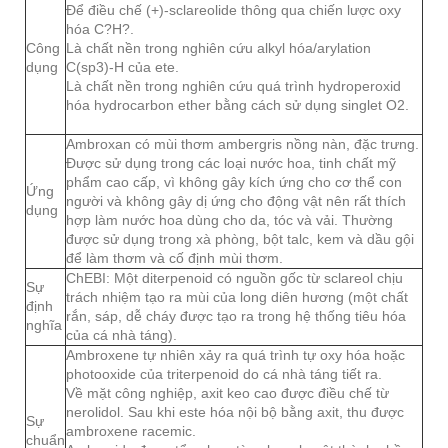
Để điều chế (+)-sclareolide thông qua chiến lược oxy
hóa C?H?.
Công
Là chất nền trong nghiên cứu alkyl hóa/arylation
dụng
C(sp3)-H của ete.
Là chất nền trong nghiên cứu quá trình hydroperoxid
hóa hydrocarbon ether bằng cách sử dụng singlet O2.
Ambroxan có mùi thơm ambergris nồng nàn, đặc trưng.
Được sử dụng trong các loại nước hoa, tinh chất mỹ
phẩm cao cấp, vì không gây kích ứng cho cơ thể con
Ứng
người và không gây dị ứng cho động vật nên rất thích
dụng
hợp làm nước hoa dùng cho da, tóc và vải. Thường
được sử dụng trong xà phòng, bột talc, kem và dầu gội
để làm thơm và cố định mùi thơm.
ChEBI: Một diterpenoid có nguồn gốc từ sclareol chịu
Sự
trách nhiệm tạo ra mùi của long diên hương (một chất
định
rắn, sáp, dễ cháy được tạo ra trong hệ thống tiêu hóa
nghĩa
của cá nhà táng).
Ambroxene tự nhiên xảy ra quá trình tự oxy hóa hoặc
photooxide của triterpenoid do cá nhà táng tiết ra.
Về mặt công nghiệp, axit keo cao được điều chế từ
nerolidol. Sau khi este hóa nội bộ bằng axit, thu được
Sự
ambroxene racemic.
chuẩn