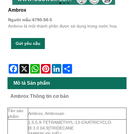
Ambrox
Người mẫu:6790-58-5
Ambrox là một thành phần được sử dụng trong nước hoa
Gửi yêu cầu
Facebook
X
WhatsApp
Pinterest
LinkedIn
Share
Mô tả Sản phẩm
Ambrox Thông tin cơ bản
Tên sản
Ambrox, Ambroxan
phẩm:
1,5,5,9-TETRAMETHYL-13-OXATRICYCLO-
[8.3.0.04,9]TRIDECANE
AMBERLYN SIÊU