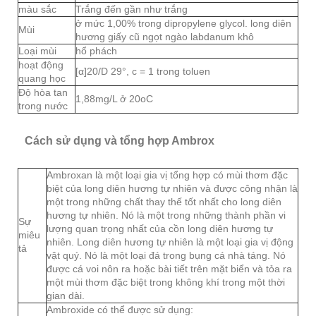
màu sắc
Trắng đến gần như trắng
ở mức 1,00% trong dipropylene glycol. long diên
Mùi
hương giấy cũ ngọt ngào labdanum khô
Loại mùi
hổ phách
hoạt động
[α]20/D 29°, c = 1 trong toluen
quang học
Độ hòa tan
1,88mg/L ở 20oC
trong nước
Cách sử dụng và tổng hợp Ambrox
Ambroxan là một loại gia vị tổng hợp có mùi thơm đặc
biệt của long diên hương tự nhiên và được công nhận là
một trong những chất thay thế tốt nhất cho long diên
hương tự nhiên. Nó là một trong những thành phần vi
Sự
lượng quan trọng nhất của cồn long diên hương tự
miêu
nhiên. Long diên hương tự nhiên là một loại gia vị động
tả
vật quý. Nó là một loại đá trong bụng cá nhà táng. Nó
được cá voi nôn ra hoặc bài tiết trên mặt biển và tỏa ra
một mùi thơm đặc biệt trong không khí trong một thời
gian dài.
Ambroxide có thể được sử dụng: