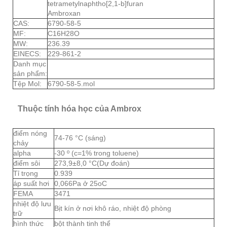
tetrametylnaphtho[2,1-b]furan
Ambroxan
CAS:
6790-58-5
MF:
C16H28O
MW:
236.39
EINECS:
229-861-2
Danh mục
sản phẩm:
Tệp Mol:
6790-58-5.mol
Thuộc tính hóa học của Ambrox
điểm nóng
74-76 °C (sáng)
chảy
alpha
-30 º (c=1% trong toluene)
điểm sôi
273,9±8,0 °C(Dự đoán)
Tỉ trọng
0.939
áp suất hơi
0,066Pa ở 25oC
FEMA
3471
nhiệt độ lưu
Bịt kín ở nơi khô ráo, nhiệt độ phòng
trữ
hình thức
bột thành tinh thể