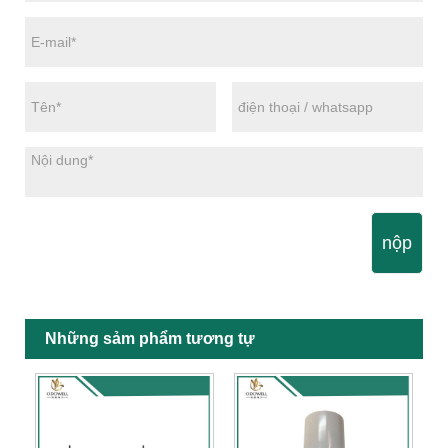
nộp
Những sảm phẩm tương tự