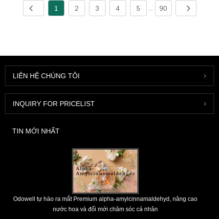
1
2
3
4
5
90
...
LIÊN HỆ CHÚNG TÔI
INQUIRY FOR PRICELIST
TIN MỚI NHẤT
Odowell tự hào ra mắt Premium alpha-amylcinnamaldehyd, nâng cao
nước hoa và đổi mới chăm sóc cá nhân