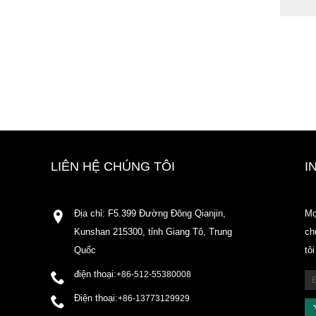
LIÊN HỆ CHÚNG TÔI
I
Địa chỉ: F5.399 Đường Đông Qianjin,
Mọ
Kunshan 215300, tỉnh Giang Tô, Trung
ch
Quốc
tô
điện thoại:
+86-512-55380008
Điện thoại:
+86-13773129929