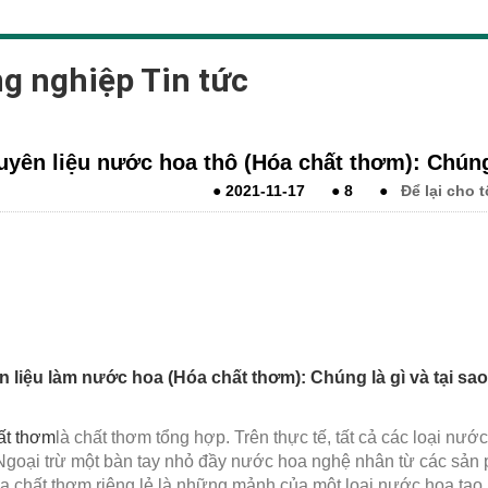
g nghiệp Tin tức
yên liệu nước hoa thô (Hóa chất thơm): Chúng 
●
2021-11-17
●
8
●
Để lại cho 
 liệu làm nước hoa (
Hóa chất thơm
): Chúng là gì và tại s
ất thơm
là chất thơm tổng hợp. Trên thực tế, tất cả các loại nướ
Ngoại trừ một bàn tay nhỏ đầy nước hoa nghệ nhân từ các sản 
a chất thơm riêng lẻ là những mảnh của một loại nước hoa tạ