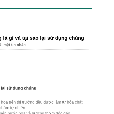
Live
là gì và tại sao lại sử dụng chúng
tôi một tin nhắn
ao lại sử dụng chúng
c hoa trên thị trường đều được làm từ hóa chất
phẩm tự nhiên.
o nên nước hoa và hương thơm độc đáo.