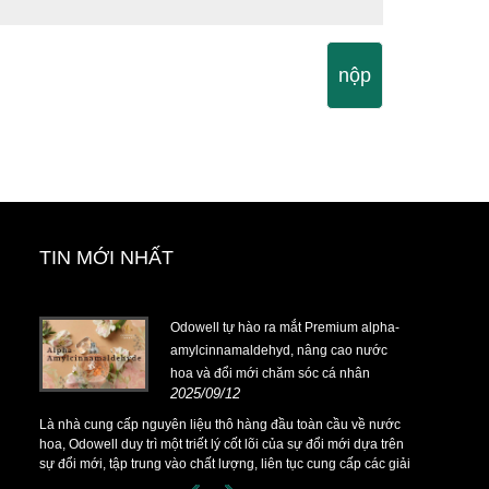
nộp
TIN MỚI NHẤT
rường-
Odowell tự hào ra mắt Premium alpha-
amylcinnamaldehyd, nâng cao nước
hoa và đổi mới chăm sóc cá nhân
2025/09/12
rường-
Là nhà cung cấp nguyên liệu thô hàng đầu toàn cầu về nước
hoa, Odowell duy trì một triết lý cốt lõi của sự đổi mới dựa trên
sự đổi mới, tập trung vào chất lượng, liên tục cung cấp các giải
pháp nước hoa vượt trội cho khách hàng trên toàn thế giới.