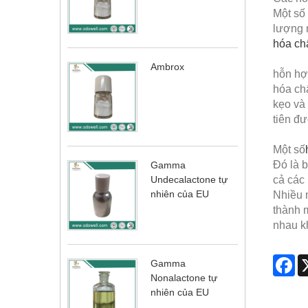
Một số
lượng 
hóa ch
Ambrox
hỗn hợ
hóa ch
kẹo và
tiên đ
Một số
Đó là b
Gamma
Undecalactone tự
cả các 
nhiên của EU
Nhiều 
thành 
nhau k
Fa
Gamma
Nonalactone tự
nhiên của EU