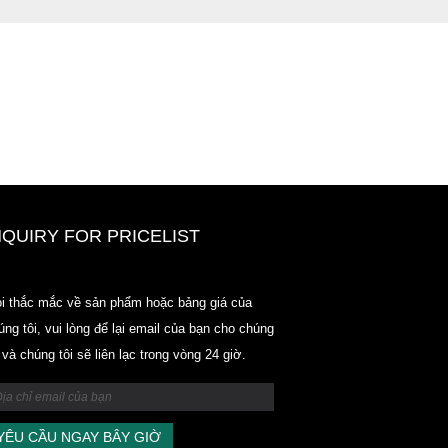
NQUIRY FOR PRICELIST
Dòng giá thị trường Odowell-thị t
i thắc mắc về sản phẩm hoặc bảng giá của
2025.6.14-2025.07.25
úng tôi, vui lòng để lại email của bạn cho chúng
2025/07/25
i và chúng tôi sẽ liên lạc trong vòng 24 giờ.
Dòng giá thị trường Odowell-thị t
2025.6.14-2025.07.25