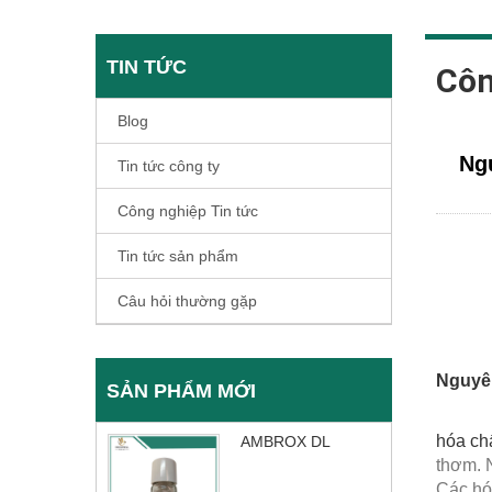
TIN TỨC
Côn
Blog
Ngu
Tin tức công ty
Công nghiệp Tin tức
Tin tức sản phẩm
Câu hỏi thường gặp
Nguyên
SẢN PHẨM MỚI
hóa ch
AMBROX DL
thơm. 
Các hó