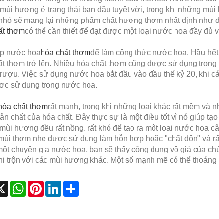
 mùi hương ở trạng thái ban đầu tuyệt vời, trong khi những mù
nhỏ sẽ mang lại những phẩm chất hương thơm nhất định như độ
ất thơm
có thể cần thiết để đạt được một loại nước hoa đầy đủ và
p nước hoa
hóa chất thơm
để làm công thức nước hoa. Hầu hết
ất thơm trở lên. Nhiều hóa chất thơm cũng được sử dụng trong
 rượu. Việc sử dụng nước hoa bắt đầu vào đầu thế kỷ 20, khi c
ược sử dụng trong nước hoa.
hóa chất thơm
rất mạnh, trong khi những loại khác rất mềm và n
ản chất của hóa chất. Đây thực sự là một điều tốt vì nó giúp tạ
mùi hương đều rất nồng, rất khó để tạo ra một loại nước hoa c
mùi thơm nhẹ được sử dụng làm hỗn hợp hoặc "chất độn" và rất
một chuyên gia nước hoa, bạn sẽ thấy công dụng vô giá của ch
hi trộn với các mùi hương khác. Một số mạnh mẽ có thể thoáng
cebook
X
WhatsApp
Pinterest
LinkedIn
Share