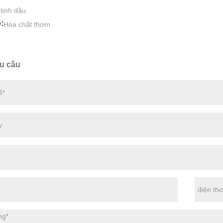
:
tinh dầu
:
Hóa chất thơm
u cầu