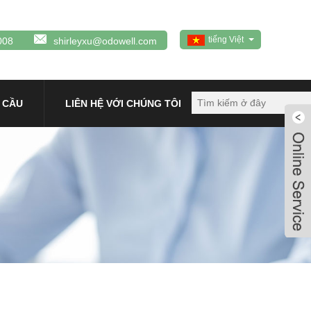
tiếng Việt
008
shirleyxu@odowell.com
 CẦU
LIÊN HỆ VỚI CHÚNG TÔI