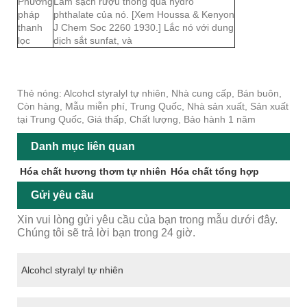
Phương
Làm sạch rượu thông qua hydro
pháp
phthalate của nó. [Xem Houssa & Kenyon
thanh
J Chem Soc 2260 1930.] Lắc nó với dung
lọc
dịch sắt sunfat, và
Thẻ nóng: Alcohcl styralyl tự nhiên, Nhà cung cấp, Bán buôn,
Còn hàng, Mẫu miễn phí, Trung Quốc, Nhà sản xuất, Sản xuất
tại Trung Quốc, Giá thấp, Chất lượng, Bảo hành 1 năm
Danh mục liên quan
Hóa chất hương thơm tự nhiên
Hóa chất tổng hợp
Gửi yêu cầu
Xin vui lòng gửi yêu cầu của bạn trong mẫu dưới đây.
Chúng tôi sẽ trả lời bạn trong 24 giờ.