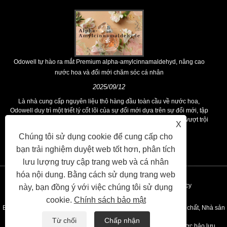
Odowell tự hào ra mắt Premium alpha-amylcinnamaldehyd, nâng cao
nước hoa và đổi mới chăm sóc cá nhân
2025/09/12
Là nhà cung cấp nguyên liệu thô hàng đầu toàn cầu về nước hoa,
Odowell duy trì một triết lý cốt lõi của sự đổi mới dựa trên sự đổi mới, tập
trung vào chất lượng, liên tục cung cấp các giải pháp nước hoa vượt trội
X
cho khách hàng trên toàn thế giới.
Chúng tôi sử dụng cookie để cung cấp cho
bạn trải nghiệm duyệt web tốt hơn, phân tích
lưu lượng truy cập trang web và cá nhân
hóa nội dung. Bằng cách sử dụng trang web
liên kết
Sitemap
RSS
XML
Privacy Policy
này, bạn đồng ý với việc chúng tôi sử dụng
cookie.
Chính sách bảo mật
Bản quyền © 2020 Kunshan Odowell CO., LTD - China Aroma Hóa chất, Nhà sản
Từ chối
Chấp nhận
xuất thành phần hương liệu, Nhà cung cấp dầu tinh dầu đều được bảo lưu.