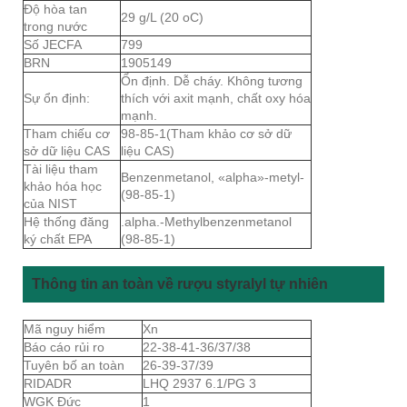
Độ hòa tan
29 g/L (20 oC)
trong nước
Số JECFA
799
BRN
1905149
Ổn định. Dễ cháy. Không tương
Sự ổn định:
thích với axit mạnh, chất oxy hóa
mạnh.
Tham chiếu cơ
98-85-1(Tham khảo cơ sở dữ
sở dữ liệu CAS
liệu CAS)
Tài liệu tham
Benzenmetanol, «alpha»-metyl-
khảo hóa học
(98-85-1)
của NIST
Hệ thống đăng
.alpha.-Methylbenzenmetanol
ký chất EPA
(98-85-1)
Thông tin an toàn về rượu styralyl tự nhiên
Mã nguy hiểm
Xn
Báo cáo rủi ro
22-38-41-36/37/38
Tuyên bố an toàn
26-39-37/39
RIDADR
LHQ 2937 6.1/PG 3
WGK Đức
1