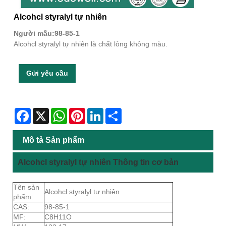
Alcohcl styralyl tự nhiên
Người mẫu:98-85-1
Alcohcl styralyl tự nhiên là chất lỏng không màu.
Gửi yêu cầu
Facebook
X
WhatsApp
Pinterest
LinkedIn
Share
Mô tả Sản phẩm
Alcohcl styralyl tự nhiên Thông tin cơ bản
Tên sản
Alcohcl styralyl tự nhiên
phẩm:
CAS:
98-85-1
MF:
C8H11O