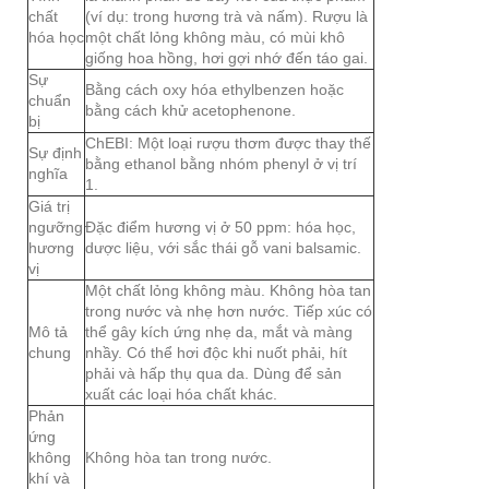
chất
(ví dụ: trong hương trà và nấm). Rượu là
hóa học
một chất lỏng không màu, có mùi khô
giống hoa hồng, hơi gợi nhớ đến táo gai.
Sự
Bằng cách oxy hóa ethylbenzen hoặc
chuẩn
bằng cách khử acetophenone.
bị
ChEBI: Một loại rượu thơm được thay thế
Sự định
bằng ethanol bằng nhóm phenyl ở vị trí
nghĩa
1.
Giá trị
ngưỡng
Đặc điểm hương vị ở 50 ppm: hóa học,
hương
dược liệu, với sắc thái gỗ vani balsamic.
vị
Một chất lỏng không màu. Không hòa tan
trong nước và nhẹ hơn nước. Tiếp xúc có
Mô tả
thể gây kích ứng nhẹ da, mắt và màng
chung
nhầy. Có thể hơi độc khi nuốt phải, hít
phải và hấp thụ qua da. Dùng để sản
xuất các loại hóa chất khác.
Phản
ứng
không
Không hòa tan trong nước.
khí và