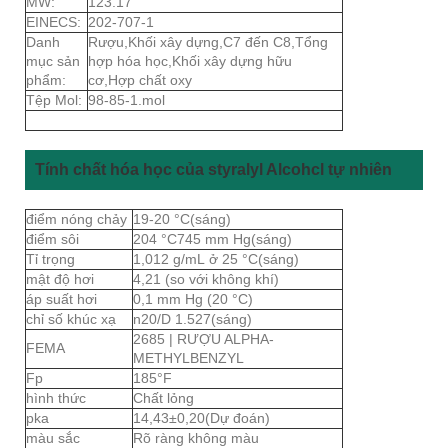
MW:
123.17
EINECS:
202-707-1
Danh
Rượu,Khối xây dựng,C7 đến C8,Tổng
mục sản
hợp hóa học,Khối xây dựng hữu
phẩm:
cơ,Hợp chất oxy
Tệp Mol:
98-85-1.mol
Tính chất hóa học của styralyl Alcohcl tự nhiên
điểm nóng chảy
19-20 °C(sáng)
điểm sôi
204 °C745 mm Hg(sáng)
Tỉ trọng
1,012 g/mL ở 25 °C(sáng)
mật độ hơi
4,21 (so với không khí)
áp suất hơi
0,1 mm Hg (20 °C)
chỉ số khúc xạ
n20/D 1.527(sáng)
2685 | RƯỢU ALPHA-
FEMA
METHYLBENZYL
Fp
185°F
hình thức
Chất lỏng
pka
14,43±0,20(Dự đoán)
màu sắc
Rõ ràng không màu