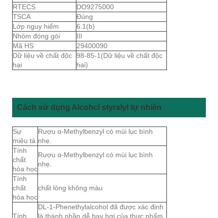
RTECS
DO9275000
TSCA
Đúng
Lớp nguy hiểm
6.1(b)
Nhóm đóng gói
III
Mã HS
29400090
Dữ liệu về chất độc
98-85-1(Dữ liệu về chất độc
hại
hại)
Cách sử dụng Alcohcl styralyl tự nhiên
Sự
Rượu α-Methylbenzyl có mùi lục bình
miêu tả
nhẹ.
Tính
Rượu α-Methylbenzyl có mùi lục bình
chất
nhẹ.
hóa học
Tính
chất
chất lỏng không màu
hóa học
DL-1-Phenethylalcohol đã được xác định
Tính
là thành phần dễ bay hơi của thực phẩm