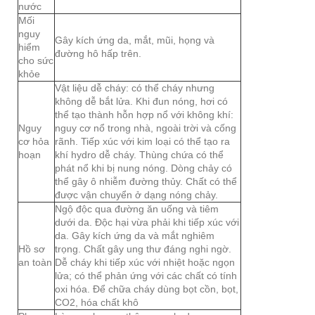
nước
Mối
nguy
Gây kích ứng da, mắt, mũi, họng và
hiểm
đường hô hấp trên.
cho sức
khỏe
Vật liệu dễ cháy: có thể cháy nhưng
không dễ bắt lửa. Khi đun nóng, hơi có
thể tạo thành hỗn hợp nổ với không khí:
Nguy
nguy cơ nổ trong nhà, ngoài trời và cống
cơ hỏa
rãnh. Tiếp xúc với kim loại có thể tạo ra
hoạn
khí hydro dễ cháy. Thùng chứa có thể
phát nổ khi bị nung nóng. Dòng chảy có
thể gây ô nhiễm đường thủy. Chất có thể
được vận chuyển ở dạng nóng chảy.
Ngộ độc qua đường ăn uống và tiêm
dưới da. Độc hại vừa phải khi tiếp xúc với
da. Gây kích ứng da và mắt nghiêm
Hồ sơ
trọng. Chất gây ung thư đáng nghi ngờ.
an toàn
Dễ cháy khi tiếp xúc với nhiệt hoặc ngọn
lửa; có thể phản ứng với các chất có tính
oxi hóa. Để chữa cháy dùng bọt cồn, bọt,
CO2, hóa chất khô